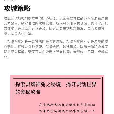
攻城策略
攻城是攻城略地剧本中的核心玩法。玩家需要根据敌方的城池布局和
兵力配置，制定合理的攻城策略。玩家可以用器械攻城，也可以用兵
力强攻，还可以用计谋奇袭。玩家需要根据战场情况，灵活调整策
略，以最大化胜算。
《攻城略地》是一款策略性极强的游戏，攻城略地剧本更是游戏的核
心玩法。通过对兵种搭配、武将选择、城池建设、联盟合作和攻城策
略的深入理解，玩家可以在沙场上所向披靡，最终统一三国，成就霸
业。