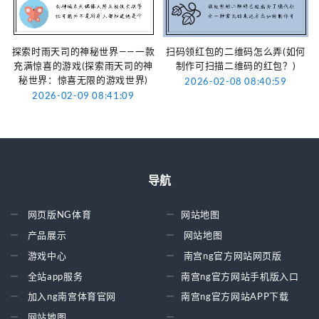
探索时雨天司的神秘世界——一款
扫码领红包的二维码怎么弄(如何
充满惊喜的游戏(探索雨天司的神
制作可扫描二维码的红包？)
秘世界：惊喜无限的游戏世界)
2026-02-08 08:40:59
2026-02-09 08:41:09
导航
网页版NG体育
网站地图
产品展示
网站地图
游戏中心
南宫ng官方网站网页版
全站app服务
南宫ng官方网站手机版入口
加入ng南宫体育官网
南宫ng官方网站APP下载
网站地图