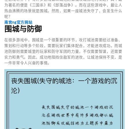
为著名的便是《三国杀》和《部落战争》。而在这些游戏中，最让人
热血沸腾的场景就是围城。然而，如果一座城池失守了，会发生什么
呢？
南宫ng官方网站
围城与防御
在很多游戏中，围城是一个很重要的环节，攻打城池需要经过准备、
策划和行动等多个阶段，需要玩家们集体配合，才能进攻成功。而城
池防御则需要城里的玩家和防守军团的力量，不仅需要智谋，还需要
实力和勇气。因此，成功地阻挡住敌军的进攻，让城池保持不变，是
一件非常令人兴奋的事情。