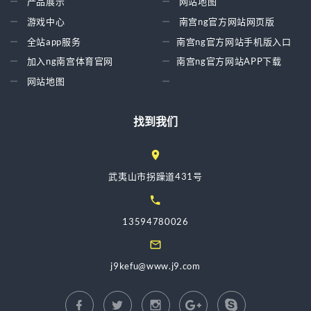
产品展示
网站地图
游戏中心
南宫ng官方网站网页版
全站app服务
南宫ng官方网站手机版入口
加入ng南宫体育官网
南宫ng官方网站APP下载
网站地图
找到我们
武夷山市拐躁道431号
13594780026
j9kefu@www.j9.com