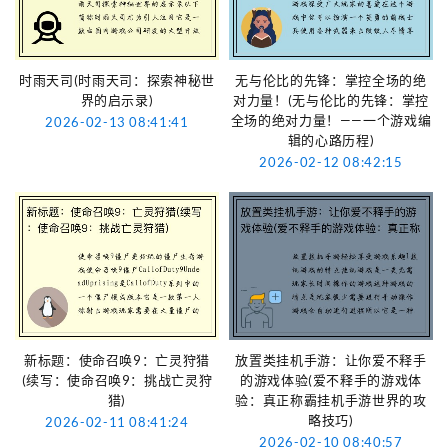
时雨天司(时雨天司：探索神秘世
无与伦比的先锋：掌控全场的绝
界的启示录)
对力量！(无与伦比的先锋：掌控
全场的绝对力量！——一个游戏编
2026-02-13 08:41:41
辑的心路历程)
2026-02-12 08:42:15
新标题：使命召唤9：亡灵狩猎
放置类挂机手游：让你爱不释手
(续写：使命召唤9：挑战亡灵狩
的游戏体验(爱不释手的游戏体
猎)
验：真正称霸挂机手游世界的攻
略技巧)
2026-02-11 08:41:24
2026-02-10 08:40:57