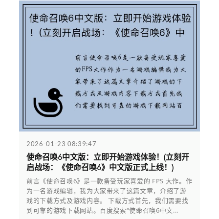
2026-01-23 08:39:47
使命召唤6中文版：立即开始游戏体验！(立刻开
启战场：《使命召唤6》中文版正式上线！)
前言《使命召唤6》是一款备受玩家喜爱的 FPS 大作。作
为一名游戏编辑，我为大家带来了这篇文章，介绍了游
戏的下载方式及游戏内容。 下载方式首先，我们需要找
到可靠的游戏下载网站。百度搜索“使命召唤6中文...