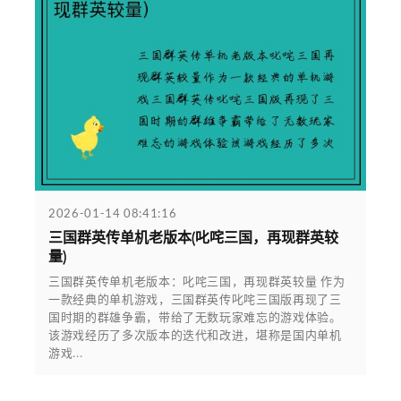
2026-01-14 08:41:16
三国群英传单机老版本(叱咤三国，再现群英较
量)
三国群英传单机老版本：叱咤三国，再现群英较量 作为
一款经典的单机游戏，三国群英传叱咤三国版再现了三
国时期的群雄争霸，带给了无数玩家难忘的游戏体验。
该游戏经历了多次版本的迭代和改进，堪称是国内单机
游戏...