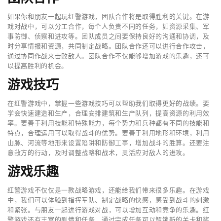
如果你和朋友一起玩红警游戏，团队合作将是取得胜利的关键。在游
戏对战中，可以分工合作，每个人负责不同的任务，如资源采集、军
事防御、侦察和进攻等。团队成员之间要保持良好的沟通和协调，及
时分享情报和资源，共同制定战略。团队合作还可以进行合作攻击，
通过协同作战来击败敌人。团队合作不仅能够增加游戏的乐趣，还可
以提高胜利的机会。
游戏技巧
在红警游戏中，掌握一些游戏技巧可以帮助我们取得更好的战绩。要
学会快速建造和生产，合理安排建筑和生产队列，提高资源的利用效
率。要善于利用技能和特殊能力，每个势力和兵种都有不同的技能和
特点，合理运用可以取得战斗的优势。要善于利用地形和环境，利用
山脉、河流等地形来设置陷阱和防御工事，增加战斗的胜算。还要注
意敌方的行动，及时调整战略和战术，灵活应对敌人的进攻。
游戏乐趣
红警游戏不仅仅是一款战略游戏，还能给我们带来很多乐趣。在游戏
中，我们可以体验到指挥军队、制定战略的快感，感受到战斗的刺激
和紧张。与朋友一起进行游戏对战，可以增加互动和竞争的乐趣。红
警游戏还有丰富的剧情和任务，通过完成任务可以解锁新的关卡和奖