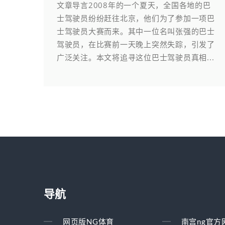
文章导言2008年的一个夏天，全国各地的巴
士驾驶员纷纷赶往北京，他们为了参加一项巴
士驾驶员大赛而来。其中一位名叫张强的巴士
驾驶员，在比赛前一天晚上突然失踪，引发了
广泛关注。本文将追寻这位巴士驾驶员真相...
导航
网页版NG体育
南宫ng官方